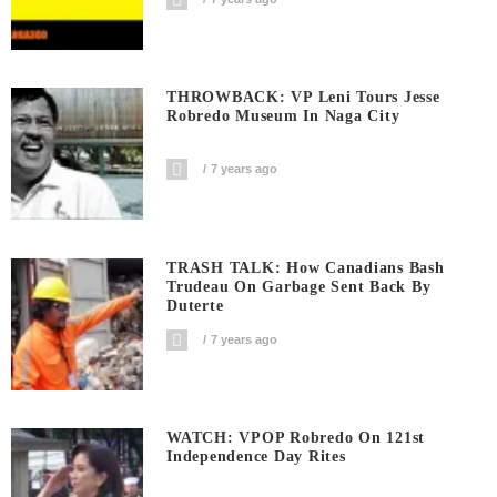
THROWBACK: VP Leni Tours Jesse
Robredo Museum In Naga City
7 years ago
TRASH TALK: How Canadians Bash
Trudeau On Garbage Sent Back By
Duterte
7 years ago
WATCH: VPOP Robredo On 121st
Independence Day Rites