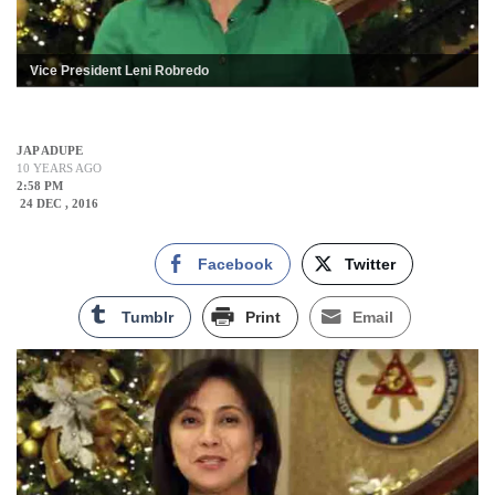
Vice President Leni Robredo
JAP ADUPE
10 YEARS AGO
2:58 PM
24 DEC , 2016
Facebook
Twitter
Tumblr
Print
Email