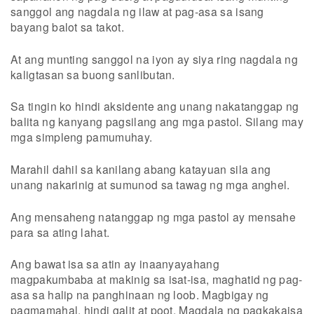
sanggol ang nagdala ng ilaw at pag-asa sa isang
bayang balot sa takot.
At ang munting sanggol na iyon ay siya ring nagdala ng
kaligtasan sa buong sanlibutan.
Sa tingin ko hindi aksidente ang unang nakatanggap ng
balita ng kanyang pagsilang ang mga pastol. Silang may
mga simpleng pamumuhay.
Marahil dahil sa kanilang abang katayuan sila ang
unang nakarinig at sumunod sa tawag ng mga anghel.
Ang mensaheng natanggap ng mga pastol ay mensahe
para sa ating lahat.
Ang bawat isa sa atin ay inaanyayahang
magpakumbaba at makinig sa isat-isa, maghatid ng pag-
asa sa halip na panghinaan ng loob. Magbigay ng
pagmamahal, hindi galit at poot. Magdala ng pagkakaisa