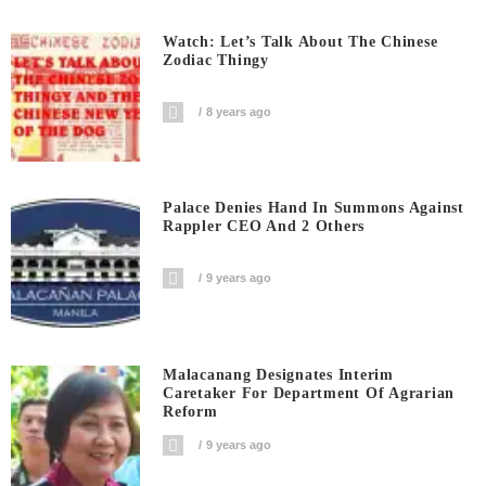
Watch: Let’s Talk About The Chinese
Zodiac Thingy
8 years ago
Palace Denies Hand In Summons Against
Rappler CEO And 2 Others
9 years ago
Malacanang Designates Interim
Caretaker For Department Of Agrarian
Reform
9 years ago