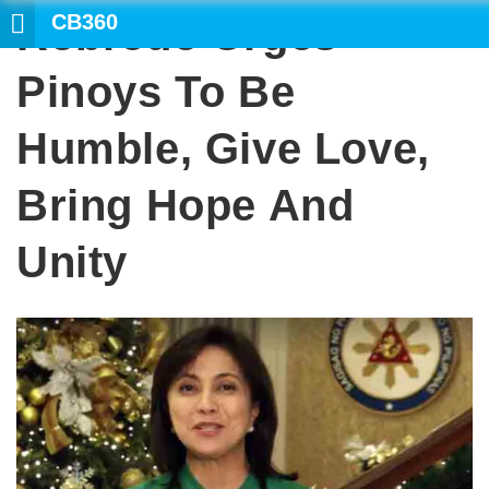
CB360
Robredo Urges
SEARCH
Pinoys To Be
Humble, Give Love,
Bring Hope And
Unity