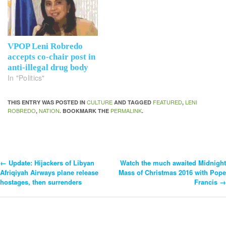
VPOP Leni Robredo
accepts co-chair post in
anti-illegal drug body
In "Politics"
CULTURE
FEATURED
LENI
THIS ENTRY WAS POSTED IN
AND TAGGED
,
ROBREDO
NATION
PERMALINK
,
. BOOKMARK THE
.
←
Update: Hijackers of Libyan
Watch the much awaited Midnight
Post
Afriqiyah Airways plane release
Mass of Christmas 2016 with Pope
hostages, then surrenders
Francis
→
Navigation