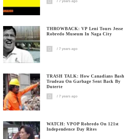
7 years ago
THROWBACK: VP Leni Tours Jesse
Robredo Museum In Naga City
7 years ago
TRASH TALK: How Canadians Bash
Trudeau On Garbage Sent Back By
Duterte
7 years ago
WATCH: VPOP Robredo On 121st
Independence Day Rites