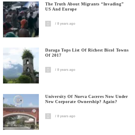
The Truth About Migrants “invading”
US And Europe
8 years ago
Daraga Tops List Of Richest Bicol Towns
Of 2017
8 years ago
University Of Nueva Caceres Now Under
New Corporate Ownership? Again?
8 years ago