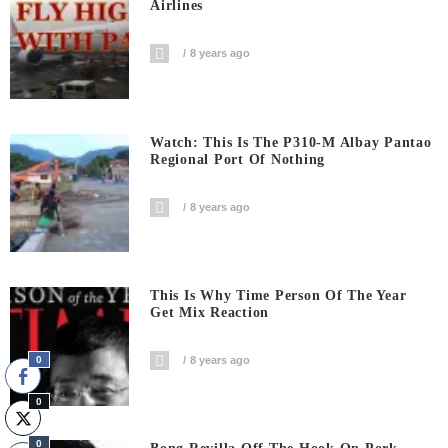
Airlines
8 years ago
Watch: This Is The P310-M Albay Pantao
Regional Port Of Nothing
8 years ago
This Is Why Time Person Of The Year
Get Mix Reaction
8 years ago
0
0
0