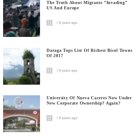
The Truth About Migrants “invading”
US And Europe
8 years ago
Daraga Tops List Of Richest Bicol Towns
Of 2017
8 years ago
University Of Nueva Caceres Now Under
New Corporate Ownership? Again?
8 years ago