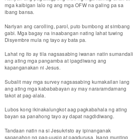
mga kaibigan lalo ng ang mga OFW na galing pa sa
ibang bansa.
Nariyan ang carolling, parol, puto bumbong at simbang
gabi. Mga bagay na inaabangan nating lahat tuwing
Disyembre mula ng tayo ay bata pa.
Lahat ng ito ay tila nagsasabing iwanan natin sumandali
ang ating mga pangamba at ipagdiwang ang
kapanganakan ni Jesus.
Subalit may mga survey nagsasabing kumakailan lang
ang ating mga kabababayan ay may nararamdamang
takot at pag-alala.
Lubos kong ikinakalungkot aag pagkabahala ng ating
bayan sa panahong tayo ay dapat nagdidiwang.
Tandaan natin na si Jesukristo ay ipinanganak
sapanahon ng pag-uusig at pagdurusa. Isang munting