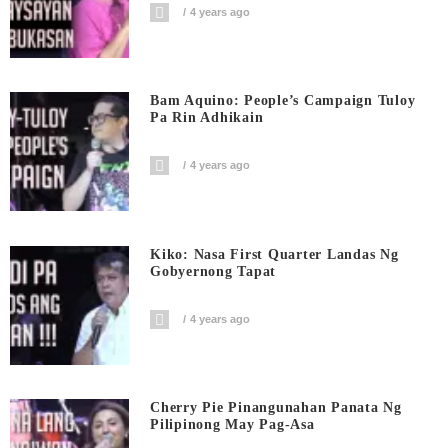
4 years ago
Bam Aquino: People’s Campaign Tuloy
Pa Rin Adhikain
4 years ago
Kiko: Nasa First Quarter Landas Ng
Gobyernong Tapat
4 years ago
Cherry Pie Pinangunahan Panata Ng
Pilipinong May Pag-Asa