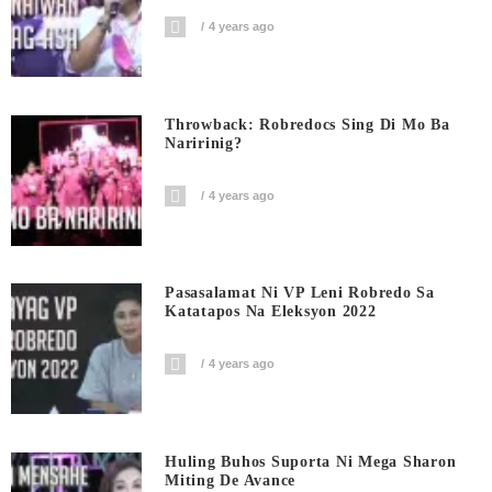
4 years ago
Throwback: Robredocs Sing Di Mo Ba
Naririnig?
4 years ago
Pasasalamat Ni VP Leni Robredo Sa
Katatapos Na Eleksyon 2022
4 years ago
Huling Buhos Suporta Ni Mega Sharon
Miting De Avance