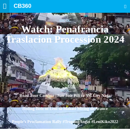
CB360
SEARCH
BICOL
Watch: Penafrancia
Traslacion Procession 2024
BICOL
Road Tour CamSur | San Jose Pili to SM City Naga
POLITICS
Huling Birit ni Leni sa Makati Miting de Avance
POLITICS
People’s Proclamation Rally #TropangAngat #LeniKiko2022