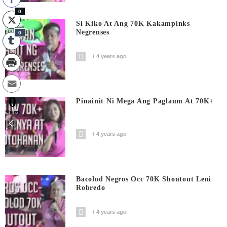
0
Si Kiko At Ang 70K Kakampinks
Negrenses
0
4 years ago
0
Pinainit Ni Mega Ang Paglaum At 70K+
Shares
4 years ago
Bacolod Negros Occ 70K Shoutout Leni
Robredo
4 years ago