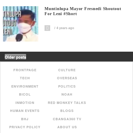
Muntinlupa Mayor Fresnedi Shoutout
For Leni #short
4 years ago
Older posts
FRONTPAGE
CULTURE
TECH
OVERSEAS
ENVIRONMENT
POLITICS
BICOL
NOAH
INMOTION
RED MONKEY TALKS
HUMAN EVENTS
BLOGS
BHJ
CBANGA360 TV
PRIVACY POLICY
ABOUT US