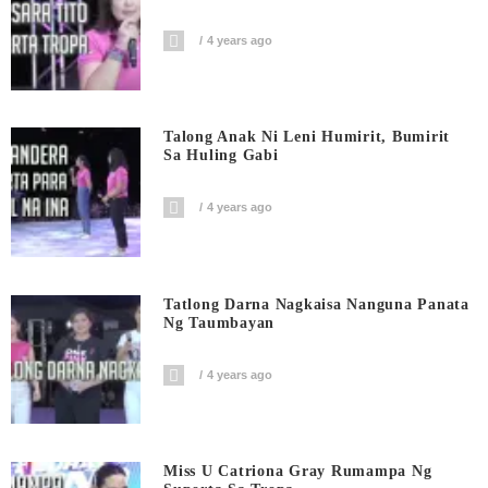
4 years ago
Talong Anak Ni Leni Humirit, Bumirit
Sa Huling Gabi
4 years ago
Tatlong Darna Nagkaisa Nanguna Panata
Ng Taumbayan
4 years ago
Miss U Catriona Gray Rumampa Ng