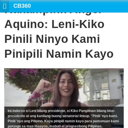
CB360
Kakampink Angel
Aquino: Leni-Kiko
Pinili Ninyo Kami
Pinipili Namin Kayo
Ini-indorso si Leni bilang presidente, si Kiko Pangilinan bilang bise-
presidente at ang kanilang buong senatorial lineup. "Pinili 'nyo kami.
Pinili 'nyo ang Pilipino. Kaya pinipili namin kayo para pamunuan kami
patungo sa mas maayos, mabuti at progresibong Pilipinas.