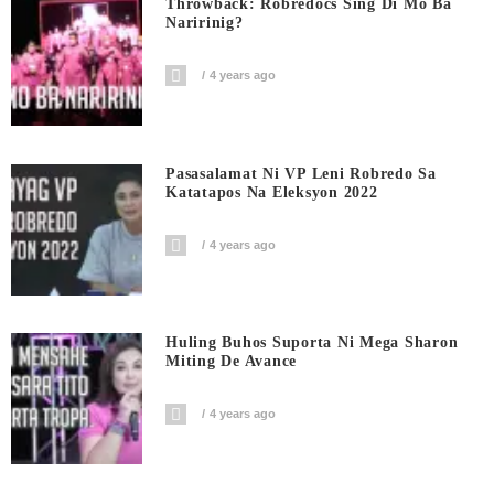
Throwback: Robredocs Sing Di Mo Ba
Naririnig?
4 years ago
Pasasalamat Ni VP Leni Robredo Sa
Katatapos Na Eleksyon 2022
4 years ago
Huling Buhos Suporta Ni Mega Sharon
Miting De Avance
4 years ago