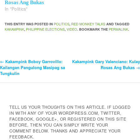
Rosas Ang Bukas
In "Politics"
POLITICS
RED MONKEY TALKS
THIS ENTRY WAS POSTED IN
,
AND TAGGED
KAKAMPINK
PHILIPPINE ELECTIONS
VIDEO
PERMALINK
,
,
. BOOKMARK THE
.
←
Kakampink Boboy Garrovillo:
Kakampink Gary Valenciano: Kulay
Post
Kailangan Pangulong Masipag sa
Rosas Ang Bukas
→
Tungkulin
Navigation
TELL US YOUR THOUGHTS ON THIS ARTICLE. IF LOGGED
IN WITH ANY OF YOUR WORDPRESS.COM, TWITTER,
FACEBOOK, GOOGLE+, OR REGISTERED ON THIS SITE
BEFORE, THEN YOU CAN SIMPLY WRITE YOUR
COMMENT BELOW. THANKS AND APPRECIATE YOUR
FEEDBACK.