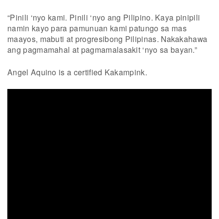
“Pinili ‘nyo kami. Pinili ‘nyo ang Pilipino. Kaya pinipili
namin kayo para pamunuan kami patungo sa mas
maayos, mabuti at progresibong Pilipinas. Nakakahawa
ang pagmamahal at pagmamalasakit ‘nyo sa bayan.”
Angel Aquino is a certified Kakampink.