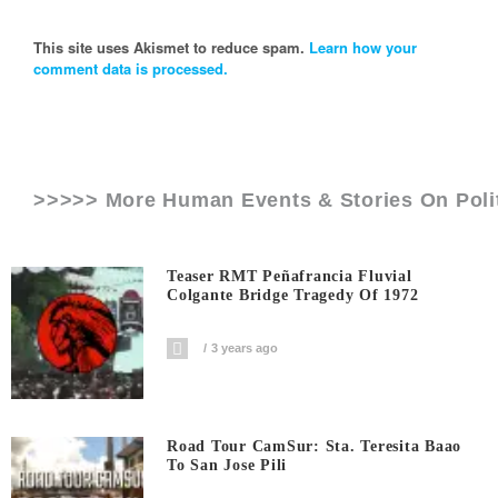
This site uses Akismet to reduce spam.
Learn how your
comment data is processed.
>>>>> More Human Events & Stories On
Pol
Teaser RMT Peñafrancia Fluvial
Colgante Bridge Tragedy Of 1972
3 years ago
Road Tour CamSur: Sta. Teresita Baao
To San Jose Pili