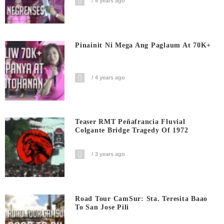
4 years ago
Pinainit Ni Mega Ang Paglaum At 70K+
4 years ago
Teaser RMT Peñafrancia Fluvial
Colgante Bridge Tragedy Of 1972
3 years ago
Road Tour CamSur: Sta. Teresita Baao
To San Jose Pili