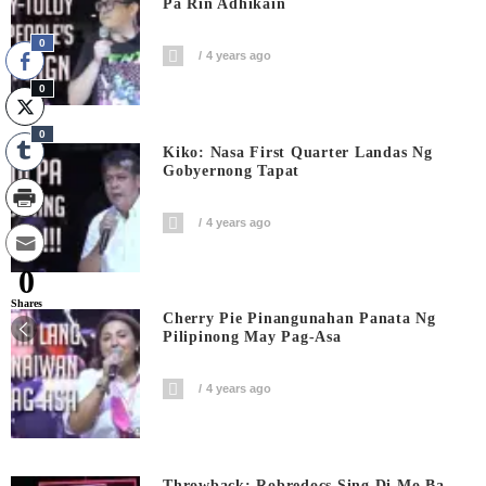
Pa Rin Adhikain
0
4 years ago
0
0
Kiko: Nasa First Quarter Landas Ng
Gobyernong Tapat
4 years ago
0
Shares
Cherry Pie Pinangunahan Panata Ng
Pilipinong May Pag-Asa
4 years ago
Throwback: Robredocs Sing Di Mo Ba