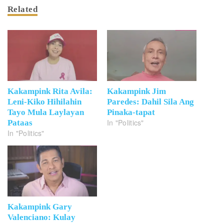
Related
Kakampink Rita Avila:
Kakampink Jim
Leni-Kiko Hihilahin
Paredes: Dahil Sila Ang
Tayo Mula Laylayan
Pinaka-tapat
In "Politics"
Pataas
In "Politics"
Kakampink Gary
Valenciano: Kulay