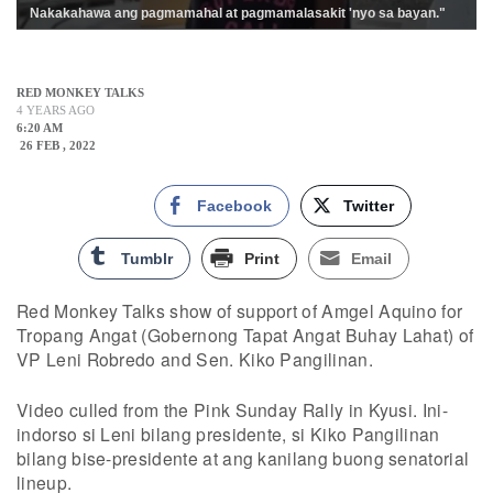
Nakakahawa ang pagmamahal at pagmamalasakit 'nyo sa bayan."
RED MONKEY TALKS
4 YEARS AGO
6:20 AM
26 FEB , 2022
Facebook
Twitter
Tumblr
Print
Email
Red Monkey Talks show of support of Amgel Aquino for
Tropang Angat (Gobernong Tapat Angat Buhay Lahat) of
VP Leni Robredo and Sen. Kiko Pangilinan.
Video culled from the Pink Sunday Rally in Kyusi. Ini-
indorso si Leni bilang presidente, si Kiko Pangilinan
bilang bise-presidente at ang kanilang buong senatorial
lineup.