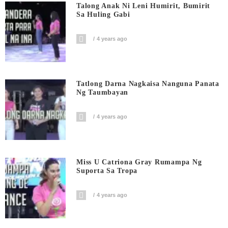
Talong Anak Ni Leni Humirit, Bumirit
Sa Huling Gabi
4 years ago
Tatlong Darna Nagkaisa Nanguna Panata
Ng Taumbayan
4 years ago
Miss U Catriona Gray Rumampa Ng
Suporta Sa Tropa
4 years ago