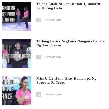
Talong Anak Ni Leni Humirit, Bumirit
Sa Huling Gabi
4 years ago
Tatlong Darna Nagkaisa Nanguna Panata
Ng Taumbayan
4 years ago
Miss U Catriona Gray Rumampa Ng
Suporta Sa Tropa
4 years ago