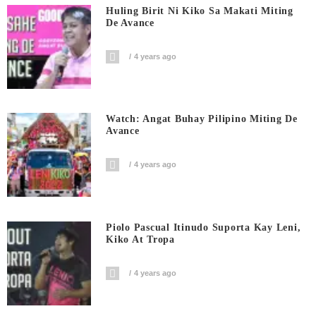
Huling Birit Ni Kiko Sa Makati Miting
De Avance
4 years ago
Watch: Angat Buhay Pilipino Miting De
Avance
4 years ago
Piolo Pascual Itinudo Suporta Kay Leni,
Kiko At Tropa
4 years ago