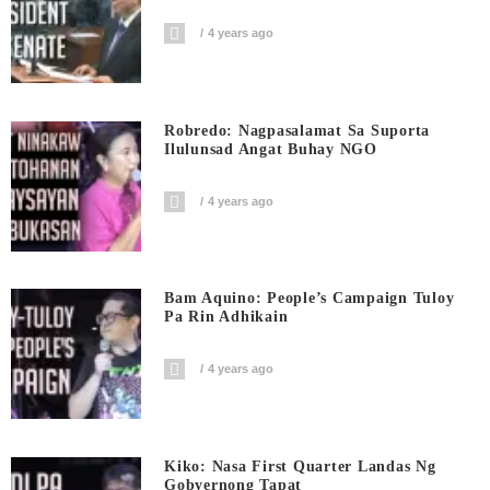
4 years ago
Robredo: Nagpasalamat Sa Suporta
Ilulunsad Angat Buhay NGO
4 years ago
Bam Aquino: People’s Campaign Tuloy
Pa Rin Adhikain
4 years ago
Kiko: Nasa First Quarter Landas Ng
Gobyernong Tapat