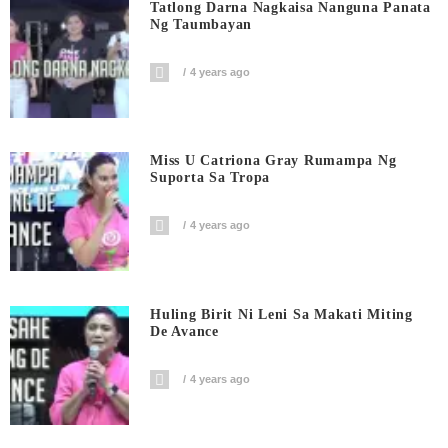
Tatlong Darna Nagkaisa Nanguna Panata
Ng Taumbayan
4 years ago
Miss U Catriona Gray Rumampa Ng
Suporta Sa Tropa
4 years ago
Huling Birit Ni Leni Sa Makati Miting
De Avance
4 years ago