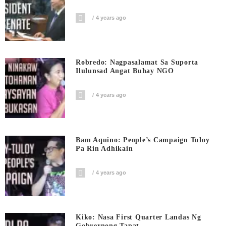
4 years ago
Robredo: Nagpasalamat Sa Suporta
Ilulunsad Angat Buhay NGO
4 years ago
Bam Aquino: People’s Campaign Tuloy
Pa Rin Adhikain
4 years ago
Kiko: Nasa First Quarter Landas Ng
Gobyernong Tapat