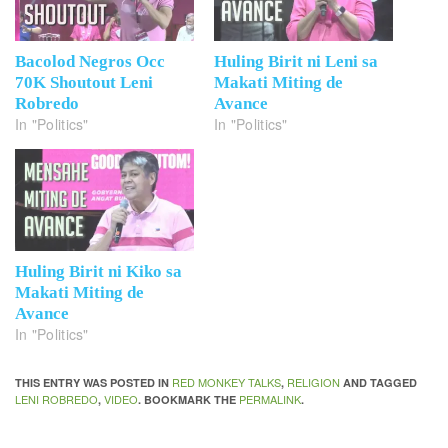
Bacolod Negros Occ
Huling Birit ni Leni sa
70K Shoutout Leni
Makati Miting de
Robredo
Avance
In "Politics"
In "Politics"
Huling Birit ni Kiko sa
Makati Miting de
Avance
In "Politics"
RED MONKEY TALKS
RELIGION
THIS ENTRY WAS POSTED IN
,
AND TAGGED
LENI ROBREDO
VIDEO
PERMALINK
,
. BOOKMARK THE
.