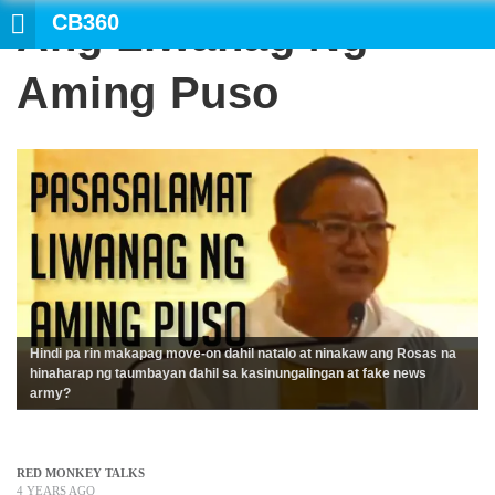
CB360
Ang Liwanag Ng
Aming Puso
Hindi pa rin makapag move-on dahil natalo at ninakaw ang Rosas na
hinaharap ng taumbayan dahil sa kasinungalingan at fake news
army?
RED MONKEY TALKS
4 YEARS AGO