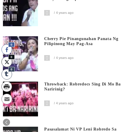
4 years ago
Cherry Pie Pinangunahan Panata Ng
Pilipinong May Pag-Asa
0
0
4 years ago
0
Throwback: Robredocs Sing Di Mo Ba
Naririnig?
4 years ago
0
Shares
Pasasalamat Ni VP Leni Robredo Sa