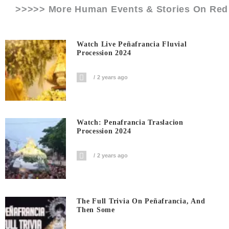
>>>>> More Human Events & Stories On
Red
Watch Live Peñafrancia Fluvial
Procession 2024
2 years ago
Watch: Penafrancia Traslacion
Procession 2024
2 years ago
The Full Trivia On Peñafrancia, And
Then Some