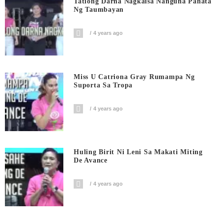
Tatlong Darna Nagkaisa Nanguna Panata
Ng Taumbayan
4 years ago
Miss U Catriona Gray Rumampa Ng
Suporta Sa Tropa
4 years ago
Huling Birit Ni Leni Sa Makati Miting
De Avance
4 years ago