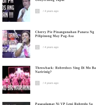
4 years ago
Cherry Pie Pinangunahan Panata Ng
Pilipinong May Pag-Asa
4 years ago
Throwback: Robredocs Sing Di Mo Ba
Naririnig?
4 years ago
Pasasalamat Ni VP Leni Robredo Sa