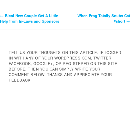
←
Bicol New Couple Get A Little
When Frog Totally Snubs Cat
Post
Help from In-Laws and Sponsors
#short
→
Navigation
TELL US YOUR THOUGHTS ON THIS ARTICLE. IF LOGGED
IN WITH ANY OF YOUR WORDPRESS.COM, TWITTER,
FACEBOOK, GOOGLE+, OR REGISTERED ON THIS SITE
BEFORE, THEN YOU CAN SIMPLY WRITE YOUR
COMMENT BELOW. THANKS AND APPRECIATE YOUR
FEEDBACK.