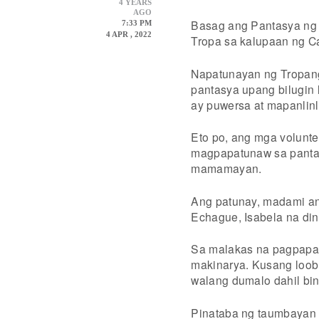
4 YEARS
AGO
Basag ang Pantasya ng ‘
7:33 PM
4 APR , 2022
Tropa sa kalupaan ng C
Napatunayan ng Tropang
pantasya upang bilugin 
ay puwersa at mapanlin
Eto po, ang mga volunte
magpapatunaw sa panta
mamamayan.
Ang patunay, madami an
Echague, Isabela na di
Sa malakas na pagpapak
makinarya. Kusang loob 
walang dumalo dahil bi
Pinataba ng taumbayan 