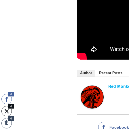
Author
Recent Posts
Red Monke
0
0
0
Faceboo