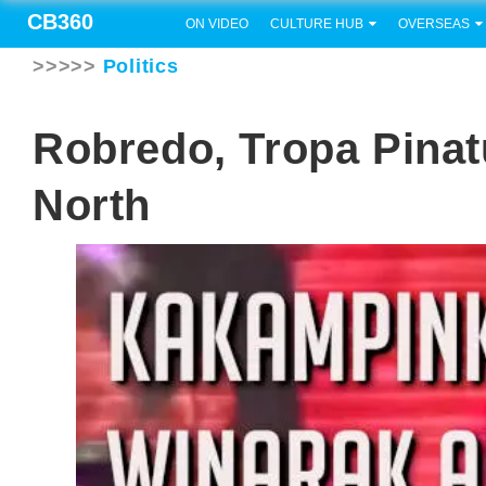
CB360
ON VIDEO
CULTURE HUB
OVERSEAS
>>>>>
Politics
Robredo, Tropa Pina
North