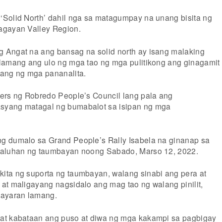
Solid North’ dahil nga sa matagumpay na unang bisita ng
agayan Valley Region.
 Angat na ang bansag na solid north ay isang malaking
lamang ang ulo ng mga tao ng mga pulitikong ang ginagamit
lang ng mga pananalita.
ers ng Robredo People’s Council lang pala ang
syang matagal ng bumabalot sa isipan ng mga
g dumalo sa Grand People’s Rally Isabela na ginanap sa
naluhan ng taumbayan noong Sabado, Marso 12, 2022.
ita ng suporta ng taumbayan, walang sinabi ang pera at
at maligayang nagsidalo ang mag tao ng walang pinilit,
nayaran lamang.
at kabataan ang puso at diwa ng mga kakampi sa pagbigay