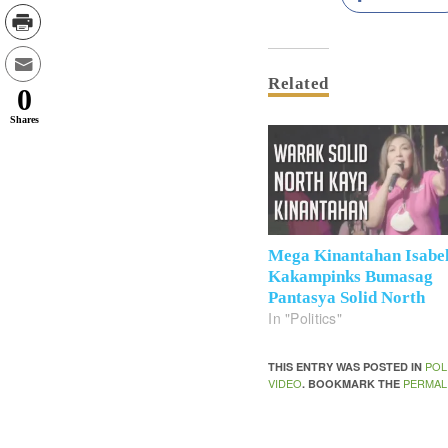
Related
0
Shares
Mega Kinantahan Isabe
Kakampinks Bumasag
Pantasya Solid North
In "Politics"
POL
THIS ENTRY WAS POSTED IN
VIDEO
PERMAL
. BOOKMARK THE