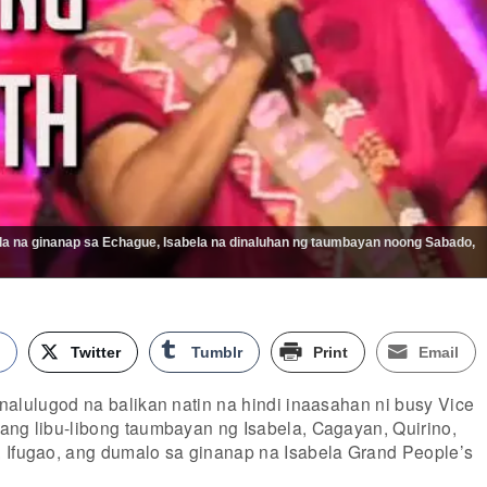
la na ginanap sa Echague, Isabela na dinaluhan ng taumbayan noong Sabado,
k
Twitter
Tumblr
Print
Email
alulugod na balikan natin na hindi inaasahan ni busy Vice
ang libu-libong taumbayan ng Isabela, Cagayan, Quirino,
 Ifugao, ang dumalo sa ginanap na Isabela Grand People’s