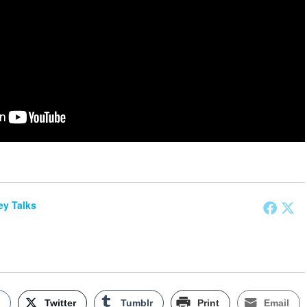
y Talks
k
Twitter
Tumblr
Print
Email