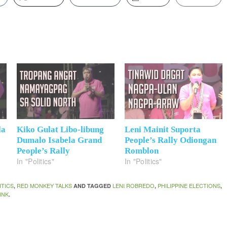
la
Kiko Gulat Libo-libung
Leni Mainit Suporta
Dumalo Isabela Grand
People’s Rally Odiongan
People’s Rally
Romblon
In "Politics"
In "Politics"
ITICS
RED MONKEY TALKS
LENI ROBREDO
PHILIPPINE ELECTIONS
,
AND TAGGED
,
,
INK
.