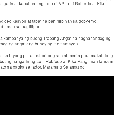
angarin at kabutihan ng loob ni VP Leni Robredo at Kiko
ang dedikasyon at tapat na paninilbihan sa gobyerno,
dumalo sa pagtitipon.
 sa kampanya ng buong Tropang Angat na naghahandog ng
 maging angat ang buhay ng mamamayan.
e sa inyong pili at paboritong social media para makatulong
uting hangarin ng Leni Robredo at Kiko Pangilinan tandem
to sa pagka senador. Maraming Salamat po.