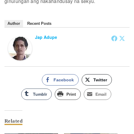
ginulungan ang nakahandusay na sekyu.
Author
Recent Posts
Jap Adupe
Facebook
Twitter
Tumblr
Print
Email
Related