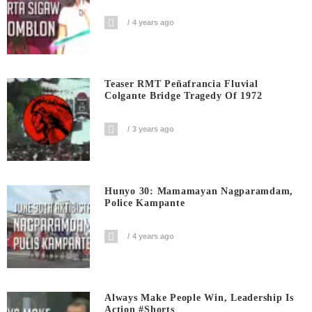
4 years ago
Teaser RMT Peñafrancia Fluvial
Colgante Bridge Tragedy Of 1972
3 years ago
Hunyo 30: Mamamayan Nagparamdam,
Police Kampante
4 years ago
Always Make People Win, Leadership Is
Action #shorts