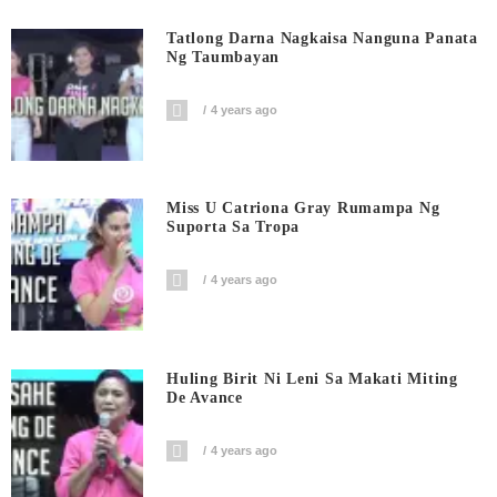
Tatlong Darna Nagkaisa Nanguna Panata
Ng Taumbayan
4 years ago
Miss U Catriona Gray Rumampa Ng
Suporta Sa Tropa
4 years ago
Huling Birit Ni Leni Sa Makati Miting
De Avance
4 years ago