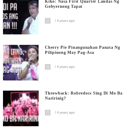
Kiko: Nasa First Quarter Landas Ng
Gobyernong Tapat
4 years ago
Cherry Pie Pinangunahan Panata Ng
Pilipinong May Pag-Asa
4 years ago
Throwback: Robredocs Sing Di Mo Ba
Naririnig?
4 years ago