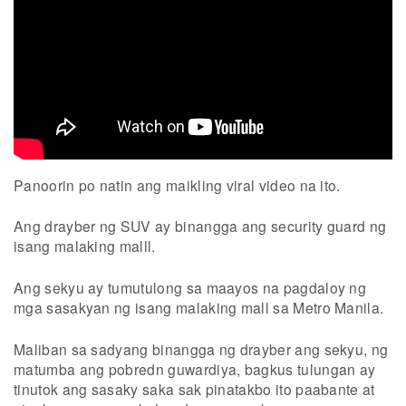
Panoorin po natin ang maikling viral video na ito.
Ang drayber ng SUV ay binangga ang security guard ng
isang malaking malll.
Ang sekyu ay tumutulong sa maayos na pagdaloy ng
mga sasakyan ng isang malaking mall sa Metro Manila.
Maliban sa sadyang binangga ng drayber ang sekyu, ng
matumba ang pobredn guwardiya, bagkus tulungan ay
tinutok ang sasaky saka sak pinatakbo ito paabante at