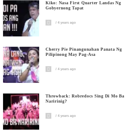
Kiko: Nasa First Quarter Landas Ng
Gobyernong Tapat
4 years ago
Cherry Pie Pinangunahan Panata Ng
Pilipinong May Pag-Asa
4 years ago
Throwback: Robredocs Sing Di Mo Ba
Naririnig?
4 years ago