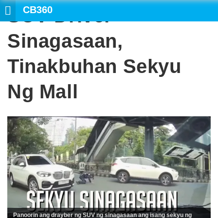
CB360
SUV Driver
Sinagasaan,
Tinakbuhan Sekyu
Ng Mall
Panoorin ang drayber ng SUV ng sinagasaan ang isang sekyu ng