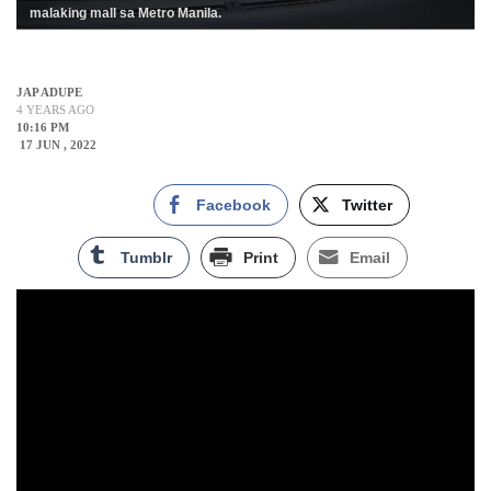
malaking mall sa Metro Manila.
JAP ADUPE
4 YEARS AGO
10:16 PM
17 JUN , 2022
Facebook
Twitter
Tumblr
Print
Email