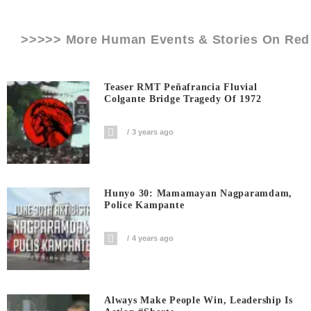
>>>>> More Human Events & Stories On
Red
Teaser RMT Peñafrancia Fluvial
Colgante Bridge Tragedy Of 1972
3 years ago
Hunyo 30: Mamamayan Nagparamdam,
Police Kampante
4 years ago
Always Make People Win, Leadership Is