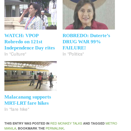
WATCH: VPOP
ROBREDO: Duterte’s
Robredo on 121st
DRUG WAR 99%
Independence Day rites
FAILURE!
In "Culture"
In "Politics"
Malacanang supports
MRT-LRT fare hikes
In "fare hike"
RED MONKEY TALKS
METRO
THIS ENTRY WAS POSTED IN
AND TAGGED
MANILA
PERMALINK
. BOOKMARK THE
.