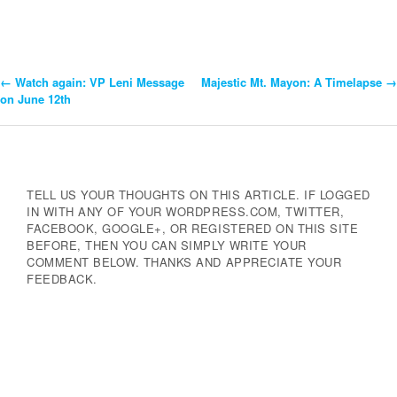
←
Watch again: VP Leni Message
Majestic Mt. Mayon: A Timelapse
→
Post
on June 12th
Navigation
TELL US YOUR THOUGHTS ON THIS ARTICLE. IF LOGGED
IN WITH ANY OF YOUR WORDPRESS.COM, TWITTER,
FACEBOOK, GOOGLE+, OR REGISTERED ON THIS SITE
BEFORE, THEN YOU CAN SIMPLY WRITE YOUR
COMMENT BELOW. THANKS AND APPRECIATE YOUR
FEEDBACK.