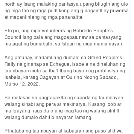
north ay isang malaking pantasya upang bilugin ang ulo
ng mga tao ng mga pulitikong ang ginagamit ay puwersa
at mapanlinlang ng mga pananalita.
Eto po, ang mga volunteers ng Robredo People’s
Council lang pala ang magpapatunaw sa pantasyang
matagal ng bumabalot sa isipan ng mga mamamayan.
Ang patunay, madami ang dumalo sa Grand People’s
Rally na ginanap sa Echague, Isabela na dinaluhan ng
taumbayan mula sa iba’t ibang bayan ng probinsiya ng
Isabela, karatig Cagayan at Quirino Noong Sabado,
Marso 12, 2022.
Sa malakas na pagpapakita ng suporta ng taumbayan,
walang sinabi ang pera at makinarya. Kusang loob at
maligayang nagsidalo ang mag tao ng walang pinilit,
walang dumalo dahil binayaran lamang.
Pinataba ng taumbayan at kabataan ang puso at diwa