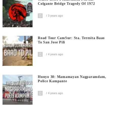
Colgante Bridge Tragedy Of 1972
3 years ago
Road Tour CamSur: Sta. Teresita Baao
To San Jose Pili
4 years ago
Hunyo 30: Mamamayan Nagparamdam,
Police Kampante
4 years ago