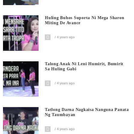
Huling Buhos Suporta Ni Mega Sharon
Miting De Avance
4 years ago
Talong Anak Ni Leni Humirit, Bumirit
Sa Huling Gabi
4 years ago
Tatlong Darna Nagkaisa Nanguna Panata
Ng Taumbayan
4 years ago