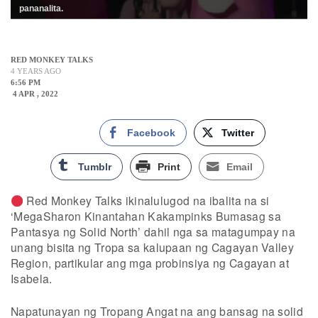
pananalita.
RED MONKEY TALKS
4 YEARS AGO
6:56 PM
4 APR , 2022
Facebook
Twitter
Tumblr
Print
Email
Red Monkey Talks ikinalulugod na ibalita na si
‘MegaSharon Kinantahan Kakampinks Bumasag sa
Pantasya ng Solid North’ dahil nga sa matagumpay na
unang bisita ng Tropa sa kalupaan ng Cagayan Valley
Region, partikular ang mga probinsiya ng Cagayan at
Isabela.
Napatunayan ng Tropang Angat na ang bansag na solid