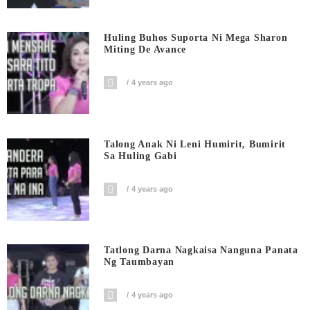
Huling Buhos Suporta Ni Mega Sharon
Miting De Avance
4 years ago
Talong Anak Ni Leni Humirit, Bumirit
Sa Huling Gabi
4 years ago
Tatlong Darna Nagkaisa Nanguna Panata
Ng Taumbayan
4 years ago