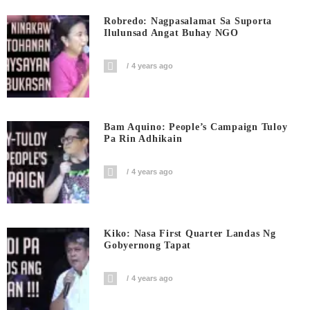
Robredo: Nagpasalamat Sa Suporta
Ilulunsad Angat Buhay NGO
4 years ago
Bam Aquino: People’s Campaign Tuloy
Pa Rin Adhikain
4 years ago
Kiko: Nasa First Quarter Landas Ng
Gobyernong Tapat
4 years ago