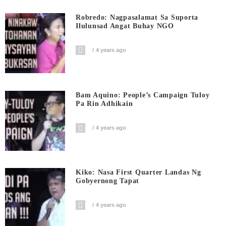
Robredo: Nagpasalamat Sa Suporta
Ilulunsad Angat Buhay NGO
4 years ago
Bam Aquino: People’s Campaign Tuloy
Pa Rin Adhikain
4 years ago
Kiko: Nasa First Quarter Landas Ng
Gobyernong Tapat
4 years ago