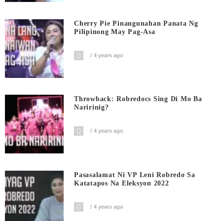
Cherry Pie Pinangunahan Panata Ng
Pilipinong May Pag-Asa
4 years ago
Throwback: Robredocs Sing Di Mo Ba
Naririnig?
4 years ago
Pasasalamat Ni VP Leni Robredo Sa
Katatapos Na Eleksyon 2022
4 years ago