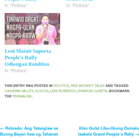
In "Politics"
In "Politics"
Leni Mainit Suporta
People’s Rally
Odiongan Romblon
In "Politics"
POLITICS
RED MONKEY TALKS
THIS ENTRY WAS POSTED IN
,
AND TAGGED
CAGAYAN VALLEY
ILOCOS
LENI ROBREDO
SHARON CUNETA
,
,
,
. BOOKMARK
PERMALINK
THE
.
←
Robredo: Ang Tatanglaw sa
Kiko Gulat Libo-libung Dumalo
Post
Buong Bayan Ilaw ng Tahanan
Isabela Grand People’s Rally
→