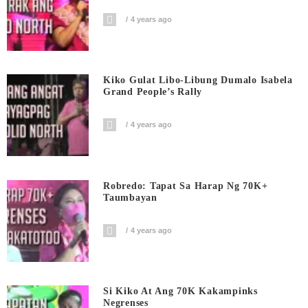
4 years ago
Kiko Gulat Libo-Libung Dumalo Isabela
Grand People’s Rally
4 years ago
Robredo: Tapat Sa Harap Ng 70K+
Taumbayan
4 years ago
Si Kiko At Ang 70K Kakampinks
Negrenses