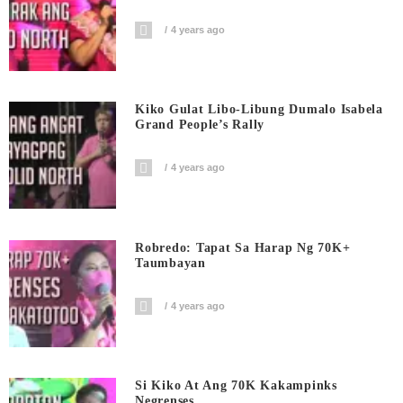
4 years ago
Kiko Gulat Libo-Libung Dumalo Isabela
Grand People’s Rally
4 years ago
Robredo: Tapat Sa Harap Ng 70K+
Taumbayan
4 years ago
Si Kiko At Ang 70K Kakampinks
Negrenses