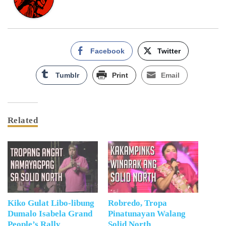
Facebook
Twitter
Tumblr
Print
Email
Related
Kiko Gulat Libo-libung
Robredo, Tropa
Dumalo Isabela Grand
Pinatunayan Walang
People’s Rally
Solid North