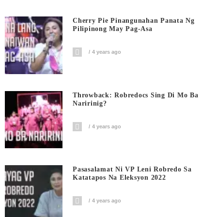
Cherry Pie Pinangunahan Panata Ng
Pilipinong May Pag-Asa
4 years ago
Throwback: Robredocs Sing Di Mo Ba
Naririnig?
4 years ago
Pasasalamat Ni VP Leni Robredo Sa
Katatapos Na Eleksyon 2022
4 years ago