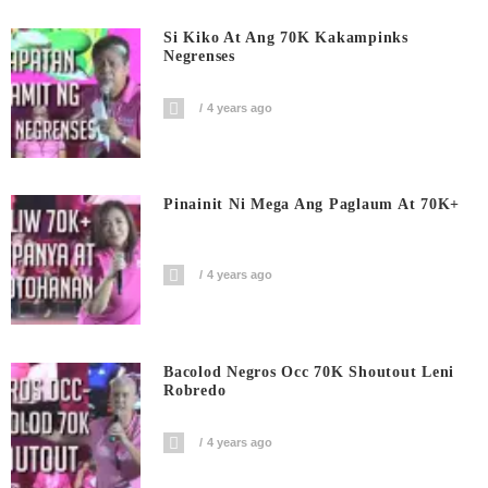
Si Kiko At Ang 70K Kakampinks
Negrenses
4 years ago
Pinainit Ni Mega Ang Paglaum At 70K+
4 years ago
Bacolod Negros Occ 70K Shoutout Leni
Robredo
4 years ago