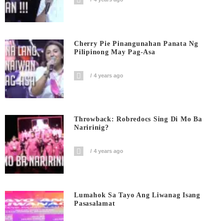
Cherry Pie Pinangunahan Panata Ng
Pilipinong May Pag-Asa
4 years ago
Throwback: Robredocs Sing Di Mo Ba
Naririnig?
4 years ago
Lumahok Sa Tayo Ang Liwanag Isang
Pasasalamat