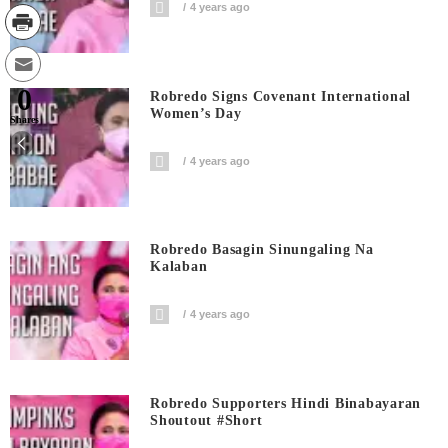
4 years ago
0
Robredo Signs Covenant International
Women’s Day
Shares
4 years ago
Robredo Basagin Sinungaling Na
Kalaban
4 years ago
Robredo Supporters Hindi Binabayaran
Shoutout #short