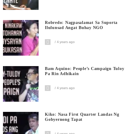
Robredo: Nagpasalamat Sa Suporta
Ilulunsad Angat Buhay NGO
4 years ago
Bam Aquino: People’s Campaign Tuloy
Pa Rin Adhikain
4 years ago
Kiko: Nasa First Quarter Landas Ng
Gobyernong Tapat
4 years ago