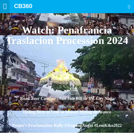
CB360
SEARCH
BICOL
Watch: Penafrancia
Traslacion Procession 2024
BICOL
Road Tour CamSur | San Jose Pili to SM City Naga
POLITICS
Huling Birit ni Leni sa Makati Miting de Avance
POLITICS
People’s Proclamation Rally #TropangAngat #LeniKiko2022