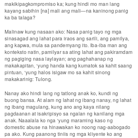
makikipagkompromiso ka; kung hindi mo man lang
kayang sabihin [na] mali ang mali—na kaninong panig
ka ba talaga?
Malinaw kung nasaan ako: Nasa panig tayo ng mga
sinasagad ang lahat para iraos ang sarili, ang pamilya,
ang kapwa, mula sa pandemyang ito. Iba-iba man ang
konteksto natin, pamilyar sa ating lahat ang pakiramdam
ng pagiging nasa laylayan; ang paghahanap ng
makakapitan, ‘yung handa kang kumatok sa kahit saang
pintuan, ‘yung halos isigaw mo sa kahit sinong
makakarinig: Tulong.
Nanay ako hindi lang ng tatlong anak ko, kundi ng
buong bansa. At alam ng lahat ng ibang nanay, ng lahat
ng ibang magulang, kung ano ang kaya nilang
pagdaanan at isakripisyo sa ngalan ng kanilang mga
anak. Naaalala ko nga ‘yung maraming kaso ng
domestic abuse na hinawakan ko noong nag-aabogado
pa ako. Kung paanong tiniis ng mga kliyente ko ang