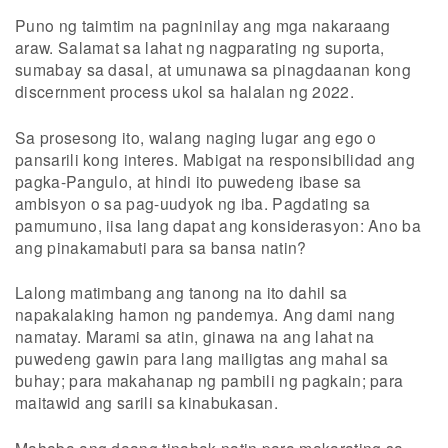
Puno ng taimtim na pagninilay ang mga nakaraang
araw. Salamat sa lahat ng nagparating ng suporta,
sumabay sa dasal, at umunawa sa pinagdaanan kong
discernment process ukol sa halalan ng 2022.
Sa prosesong ito, walang naging lugar ang ego o
pansarili kong interes. Mabigat na responsibilidad ang
pagka-Pangulo, at hindi ito puwedeng ibase sa
ambisyon o sa pag-uudyok ng iba. Pagdating sa
pamumuno, iisa lang dapat ang konsiderasyon: Ano ba
ang pinakamabuti para sa bansa natin?
Lalong matimbang ang tanong na ito dahil sa
napakalaking hamon ng pandemya. Ang dami nang
namatay. Marami sa atin, ginawa na ang lahat na
puwedeng gawin para lang mailigtas ang mahal sa
buhay; para makahanap ng pambili ng pagkain; para
maitawid ang sarili sa kinabukasan.
Mahaba ang daang tinahak natin para makarating sa