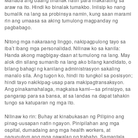
araw na ito. Hindi ko binalak tumakbo. Iniisip ko nang
bumalik na lang sa probinsya namin, kung saan marami
rin ang umaasa sa aking tumulong magpanday ng
pagbabago.
Nitong mga nakaraang linggo, nakipagpulong tayo sa
iba’t ibang mga personalidad. Nilinaw ko sa kanila:
Handa akong magbigay-daan at tumulong na lang. May
alok din silang sumanib na lang ako bilang kandidato, o
bilang bahagi ng kanilang administrasyon sakaling
manalo sila. Ang tugon ko, hindi ito tungkol sa posisyon;
hindi tayo nakikipag-usap para makipagtransaksyon.
Ang pinakamahalaga, magkaisa kami—sa prinsipyo, sa
pangarap para sa bansa, at sa landas na dapat tahakin
tungo sa katuparan ng mga ito.
Nilinaw ko rin: Buhay at kinabukasan ng Pilipino ang
pinag-uusapan natin ngayon. Pinipilahan ang mga
ospital, dumadaing ang mga health workers, at
nagugutom ang mga nawalan ng trabaho. Samantala,