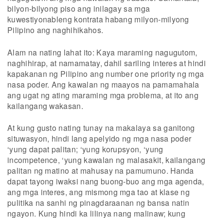
bilyon-bilyong piso ang inilagay sa mga
kuwestiyonableng kontrata habang milyon-milyong
Pilipino ang naghihikahos.
Alam na nating lahat ito: Kaya maraming nagugutom,
naghihirap, at namamatay, dahil sariling interes at hindi
kapakanan ng Pilipino ang number one priority ng mga
nasa poder. Ang kawalan ng maayos na pamamahala
ang ugat ng ating maraming mga problema, at ito ang
kailangang wakasan.
At kung gusto nating tunay na makalaya sa ganitong
situwasyon, hindi lang apelyido ng mga nasa poder
‘yung dapat palitan; ‘yung korupsyon, ‘yung
incompetence, ‘yung kawalan ng malasakit, kailangang
palitan ng matino at mahusay na pamumuno. Handa
dapat tayong iwaksi nang buong-buo ang mga agenda,
ang mga interes, ang mismong mga tao at klase ng
pulitika na sanhi ng pinagdaraanan ng bansa natin
ngayon. Kung hindi ka lilinya nang malinaw; kung