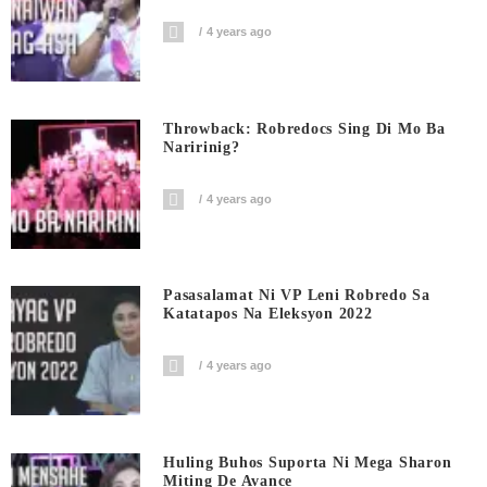
4 years ago
Throwback: Robredocs Sing Di Mo Ba
Naririnig?
4 years ago
Pasasalamat Ni VP Leni Robredo Sa
Katatapos Na Eleksyon 2022
4 years ago
Huling Buhos Suporta Ni Mega Sharon
Miting De Avance