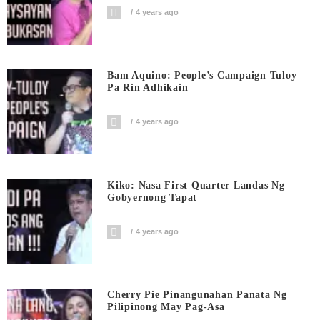
4 years ago
Bam Aquino: People’s Campaign Tuloy
Pa Rin Adhikain
4 years ago
Kiko: Nasa First Quarter Landas Ng
Gobyernong Tapat
4 years ago
Cherry Pie Pinangunahan Panata Ng
Pilipinong May Pag-Asa