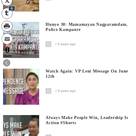
0
Hunyo 30: Mamamayan Nagparamdam,
Police Kampante
4 years ago
0
Shares
Watch Again: VP Leni Message On June
12th
4 years ago
Always Make People Win, Leadership Is
Action #shorts