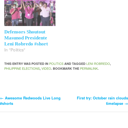
Defensors Shoutout
Masunod Presidente
Leni Robredo #short
In "Politics"
POLITICS
LENI ROBREDO
THIS ENTRY WAS POSTED IN
AND TAGGED
,
PHILIPPINE ELECTIONS
VIDEO
PERMALINK
,
. BOOKMARK THE
.
←
Awesome Redwoods Live Long
First try: October rain clouds
Post
#shorts
timelapse
→
Navigation