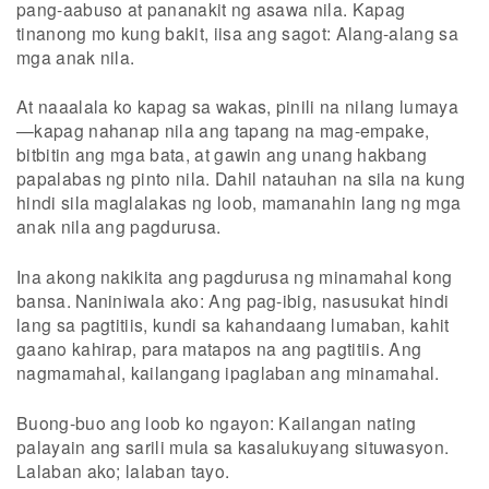
pang-aabuso at pananakit ng asawa nila. Kapag
tinanong mo kung bakit, iisa ang sagot: Alang-alang sa
mga anak nila.
At naaalala ko kapag sa wakas, pinili na nilang lumaya
—kapag nahanap nila ang tapang na mag-empake,
bitbitin ang mga bata, at gawin ang unang hakbang
papalabas ng pinto nila. Dahil natauhan na sila na kung
hindi sila maglalakas ng loob, mamanahin lang ng mga
anak nila ang pagdurusa.
Ina akong nakikita ang pagdurusa ng minamahal kong
bansa. Naniniwala ako: Ang pag-ibig, nasusukat hindi
lang sa pagtitiis, kundi sa kahandaang lumaban, kahit
gaano kahirap, para matapos na ang pagtitiis. Ang
nagmamahal, kailangang ipaglaban ang minamahal.
Buong-buo ang loob ko ngayon: Kailangan nating
palayain ang sarili mula sa kasalukuyang situwasyon.
Lalaban ako; lalaban tayo.