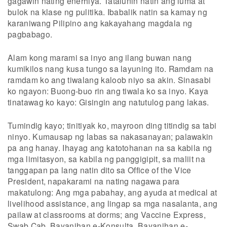
gagawin nating enerhiya. Tatalunin natin ang luma at
bulok na klase ng pulitika. Ibabalik natin sa kamay ng
karaniwang Pilipino ang kakayahang magdala ng
pagbabago.
Alam kong marami sa inyo ang ilang buwan nang
kumikilos nang kusa tungo sa layuning ito. Ramdam na
ramdam ko ang tiwalang kaloob niyo sa akin. Sinasabi
ko ngayon: Buong-buo rin ang tiwala ko sa inyo. Kaya
tinatawag ko kayo: Gisingin ang natutulog pang lakas.
Tumindig kayo; tinitiyak ko, mayroon ding titindig sa tabi
ninyo. Kumausap ng labas sa nakasanayan; palawakin
pa ang hanay. Ihayag ang katotohanan na sa kabila ng
mga limitasyon, sa kabila ng panggigipit, sa maliit na
tanggapan pa lang natin dito sa Office of the Vice
President, napakarami na nating nagawa para
makatulong: Ang mga pabahay, ang ayuda at medical at
livelihood assistance, ang lingap sa mga nasalanta, ang
pailaw at classrooms at dorms; ang Vaccine Express,
Swab Cab, Bayanihan e-Konsulta, Bayanihan e-