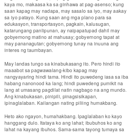
kaya mo, makaasa ka sa ginhawa at pag-asenso; kung
saan kapag may nadapa, may sasalo sa iyo, may aakay
sa iyo patayo. Kung saan ang mga plano para sa
edukasyon, transportasyon, pagkain, kalusugan,
katarungang panlipunan, ay naipapatupad dahil may
gobyernong matino at mahusay; gobyernong tapat at
may pananagutan; gobyernong tunay na inuuna ang
interes ng taumbayan.
May landas tungo sa kinabukasang ito. Pero hindi ito
maaabot sa pagwawalang-kibo kapag may
nangyayaring hindi tama. Hindi ito puwedeng iasa sa iba
habang nanonood ka lang; hindi puwedeng pumikit na
lang at umasang pagdilat natin nagbago na ang mundo.
Ang kinabukasan, pinipili, pinagsisikapan,
ipinaglalaban. Kailangan nating piliing humakbang.
Heto ako ngayon, humahakbang. Ipaglalaban ko kayo
hanggang dulo. Itataya ko ang lahat; ibubuhos ko ang
lahat na kayang ibuhos. Sama-sama tayong tumaya sa