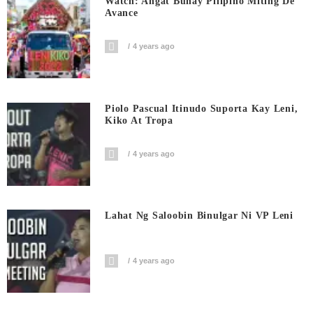
Watch: Angat Buhay Pilipino Miting De
Avance
4 years ago
Piolo Pascual Itinudo Suporta Kay Leni,
Kiko At Tropa
4 years ago
Lahat Ng Saloobin Binulgar Ni VP Leni
4 years ago