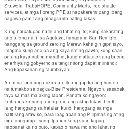
Skuwela, TrabaHOPE, Community Marts, free shuttle
services, at mga libreng PPE at napakarami pang ibang
nagawa gamit ang pinagsanib nating lakas.
Kung naipatupad natin ang lahat ng ito; kung nakarating
ang tulong natin sa Agutaya, hanggang San Remigio,
hanggang sa ground zero ng Marawi kahit ginigipit tayo,
imagine kung ano pa ang kaya nating gawin, kung saan
pa ang kaya nating marating, kung maitututok ang buong
enerhiya ng gobyerno sa tangi nitong dapat iniintindi:
Ang kapakanan ng taumbayan.
Anim na taon ang nakaraan, tinanggap ko ang hamon
na tumakbo sa pagka-Bise Presidente. Ngayon, sasabak
tayo sa mas malaking laban. Panata ko ngayon:
Ibubuhos ko nang buong-buo ang aking lakas, hindi
lang hanggang sa halalan kundi hanggang sa mga
natitirang araw ko, para ipaglaban ang Pilipinas ng ating
mga pangarap: Isang lipunan kung saan kapag
nagbanat ka ng buto, kapag ginawa mo ang lahat ng