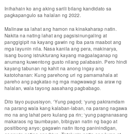
Inihahain ko ang aking sarili bilang kandidato sa
pagkapangulo sa halalan ng 2022.
Malinaw sa lahat ang hamon na kinakaharap natin.
Nakita na nating lahat ang pagsisinungaling at
panggigipit na kayang gawin ng iba para maabot ang
mga layunin nila. Nasa kanila ang pera, makinarya,
isang buong istrukturang kayang magpalaganap ng
anumang kuwentong gusto nilang palabasin. Pero hindi
kayang tabunan ng kahit na anong ingay ang
katotohanan: Kung parehong uri ng pamamahala at
pareho ang pagkatao ng mga magwawagi sa araw ng
halalan, wala tayong aasahang pagbabago.
Dito tayo pupusisyon. ‘Yung pagod; ‘yung pakiramdam
na parang wala kang kalaban-laban, na parang nagawa
mo na ang lahat pero kulang pa rin; ‘yung pagnanasang
makaraos ng taumbayan, bibigyan natin ng bago at
positibong anyo; gagawin natin itong paninindigan,