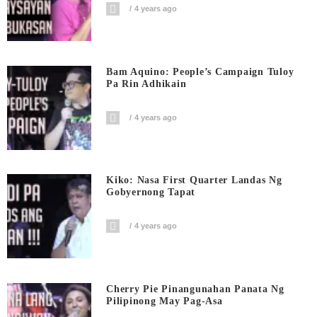
4 years ago
Bam Aquino: People’s Campaign Tuloy
Pa Rin Adhikain
4 years ago
Kiko: Nasa First Quarter Landas Ng
Gobyernong Tapat
4 years ago
Cherry Pie Pinangunahan Panata Ng
Pilipinong May Pag-Asa