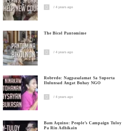
4 years ago
The Bicol Pantomime
4 years ago
Robredo: Nagpasalamat Sa Suporta
Ilulunsad Angat Buhay NGO
4 years ago
Bam Aquino: People’s Campaign Tuloy
Pa Rin Adhikain