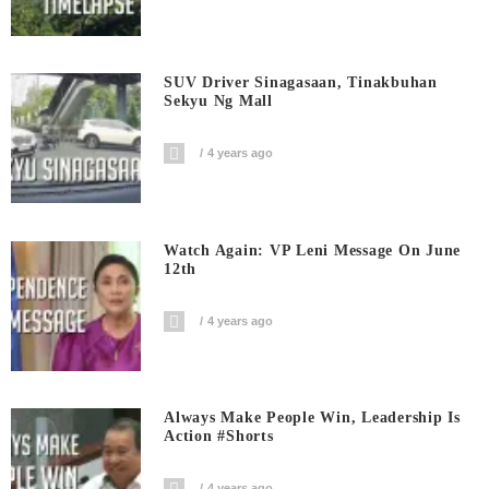
SUV Driver Sinagasaan, Tinakbuhan
Sekyu Ng Mall
4 years ago
Watch Again: VP Leni Message On June
12th
4 years ago
Always Make People Win, Leadership Is
Action #shorts
4 years ago