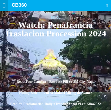
CB360
SEARCH
BICOL
Watch: Penafrancia
Traslacion Procession 2024
BICOL
Road Tour CamSur | San Jose Pili to SM City Naga
POLITICS
Huling Birit ni Leni sa Makati Miting de Avance
POLITICS
People’s Proclamation Rally #TropangAngat #LeniKiko2022