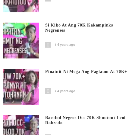
Si Kiko At Ang 70K Kakampinks
Negrenses
4 years ago
Pinainit Ni Mega Ang Paglaum At 70K+
4 years ago
Bacolod Negros Occ 70K Shoutout Leni
Robredo