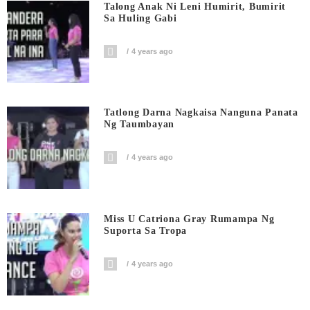
Talong Anak Ni Leni Humirit, Bumirit
Sa Huling Gabi
4 years ago
Tatlong Darna Nagkaisa Nanguna Panata
Ng Taumbayan
4 years ago
Miss U Catriona Gray Rumampa Ng
Suporta Sa Tropa
4 years ago