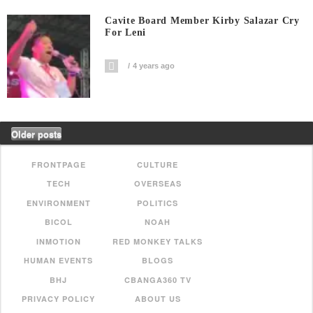
Cavite Board Member Kirby Salazar Cry
For Leni
4 years ago
Older posts
FRONTPAGE
CULTURE
TECH
OVERSEAS
ENVIRONMENT
POLITICS
BICOL
NOAH
INMOTION
RED MONKEY TALKS
HUMAN EVENTS
BLOGS
BHJ
CBANGA360 TV
PRIVACY POLICY
ABOUT US