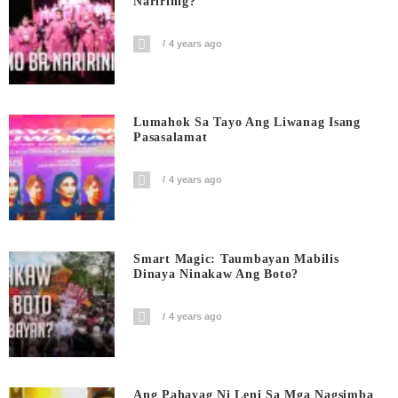
Naririnig?
4 years ago
Lumahok Sa Tayo Ang Liwanag Isang
Pasasalamat
4 years ago
Smart Magic: Taumbayan Mabilis
Dinaya Ninakaw Ang Boto?
4 years ago
Ang Pahayag Ni Leni Sa Mga Nagsimba