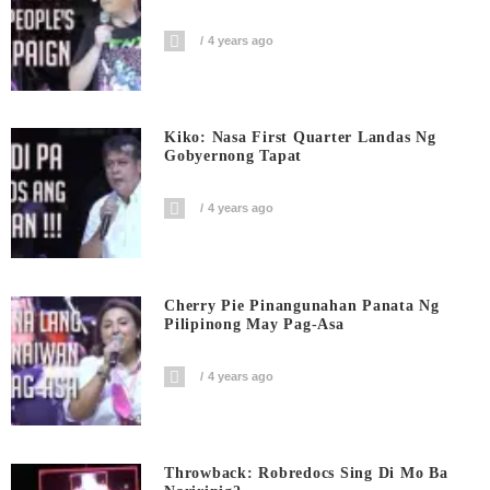
4 years ago
Kiko: Nasa First Quarter Landas Ng
Gobyernong Tapat
4 years ago
Cherry Pie Pinangunahan Panata Ng
Pilipinong May Pag-Asa
4 years ago
Throwback: Robredocs Sing Di Mo Ba